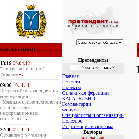
КАСАТЕЛЬНО
Претенденты
13:19
06.04.12
"Новая элита нации" в
Украине
Главная
Новости
09:00
10.11.11
Проекты
Всероссийская молодежная
Онлайн-конференции
конференция
КАСАТЕЛЬНО
«Компьютерные технологии
Комментарии
в библиотечно-
Форум
информационных
Специалисты и организации
системах»
Полезное
Информация избиркома
22:00
09.11.11
Выборы
Объявлено о создании
ЭНГЕЛЬС - 2005