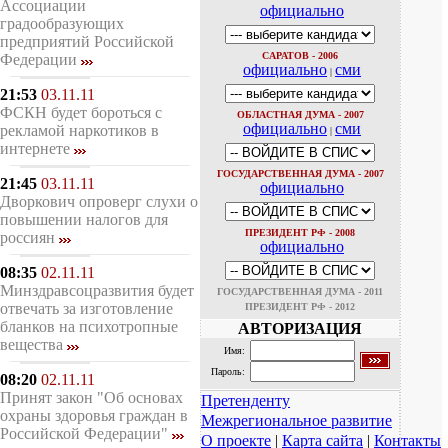
Ассоциации
официально
градообразующих
предприятий Российской
САРАТОВ - 2006
Федерации
официально
сми
|
21:53
03.11.11
ФСКН будет бороться с
ОБЛАСТНАЯ ДУМА - 2007
официально
сми
рекламой наркотиков в
|
интернете
ГОСУДАРСТВЕННАЯ ДУМА - 2007
21:45
03.11.11
официально
Дворкович опроверг слухи о
повышении налогов для
ПРЕЗИДЕНТ РФ - 2008
россиян
официально
08:35
02.11.11
Минздравсоцразвития будет
ГОСУДАРСТВЕННАЯ ДУМА - 2011
отвечать за изготовление
ПРЕЗИДЕНТ РФ - 2012
бланков на психотропные
АВТОРИЗАЦИЯ
вещества
Имя:
Пароль:
08:20
02.11.11
Принят закон "Об основах
Претенденту
охраны здоровья граждан в
Межрегиональное развитие
Российской Федерации"
О проекте
|
Карта сайта
|
Контакты