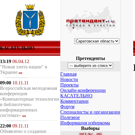
КАСАТЕЛЬНО
Претенденты
13:19
06.04.12
"Новая элита нации" в
Украине
Главная
Новости
09:00
10.11.11
Проекты
Всероссийская молодежная
Онлайн-конференции
конференция
КАСАТЕЛЬНО
«Компьютерные технологии
Комментарии
в библиотечно-
Форум
информационных
Специалисты и организации
системах»
Полезное
Информация избиркома
22:00
09.11.11
Выборы
Объявлено о создании
ЭНГЕЛЬС - 2005