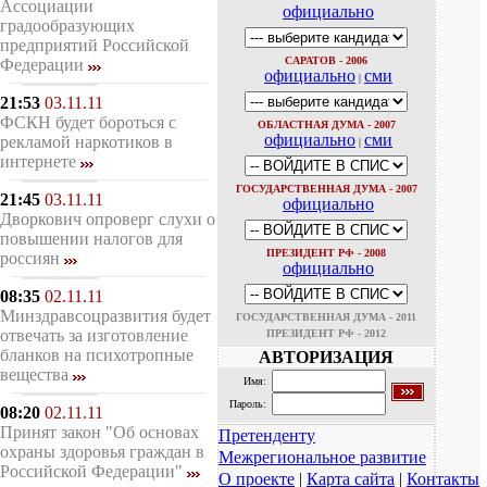
Ассоциации
официально
градообразующих
предприятий Российской
САРАТОВ - 2006
Федерации
официально
сми
|
21:53
03.11.11
ФСКН будет бороться с
ОБЛАСТНАЯ ДУМА - 2007
официально
сми
рекламой наркотиков в
|
интернете
ГОСУДАРСТВЕННАЯ ДУМА - 2007
21:45
03.11.11
официально
Дворкович опроверг слухи о
повышении налогов для
ПРЕЗИДЕНТ РФ - 2008
россиян
официально
08:35
02.11.11
Минздравсоцразвития будет
ГОСУДАРСТВЕННАЯ ДУМА - 2011
отвечать за изготовление
ПРЕЗИДЕНТ РФ - 2012
бланков на психотропные
АВТОРИЗАЦИЯ
вещества
Имя:
Пароль:
08:20
02.11.11
Принят закон "Об основах
Претенденту
охраны здоровья граждан в
Межрегиональное развитие
Российской Федерации"
О проекте
|
Карта сайта
|
Контакты