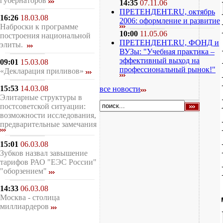
губернаторов
14:35
07.11.06
ПРЕТЕНДЕНТ.RU, октябрь
16:26
18.03.08
2006: оформление и развитие
Наброски к программе
10:00
11.05.06
построения национальной
ПРЕТЕНДЕНТ.RU, ФОНД и
элиты.
ВУЗы: "Учебная практика –
эффективный выход на
09:01
15.03.08
профессиональный рынок!"
«Декларация приливов»
15:53
14.03.08
все новости
Элитарные структуры в
постсоветской ситуации:
возможности исследования,
предварительные замечания
15:01
06.03.08
Зубков назвал завышение
тарифов РАО "ЕЭС России"
"оборзением"
14:33
06.03.08
Москва - столица
миллиардеров