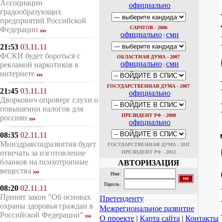
Ассоциации
официально
градообразующих
предприятий Российской
САРАТОВ - 2006
Федерации
официально
сми
|
21:53
03.11.11
ФСКН будет бороться с
ОБЛАСТНАЯ ДУМА - 2007
официально
сми
рекламой наркотиков в
|
интернете
ГОСУДАРСТВЕННАЯ ДУМА - 2007
21:45
03.11.11
официально
Дворкович опроверг слухи о
повышении налогов для
ПРЕЗИДЕНТ РФ - 2008
россиян
официально
08:35
02.11.11
Минздравсоцразвития будет
ГОСУДАРСТВЕННАЯ ДУМА - 2011
отвечать за изготовление
ПРЕЗИДЕНТ РФ - 2012
бланков на психотропные
АВТОРИЗАЦИЯ
вещества
Имя:
Пароль:
08:20
02.11.11
Принят закон "Об основах
Претенденту
охраны здоровья граждан в
Межрегиональное развитие
Российской Федерации"
О проекте
|
Карта сайта
|
Контакты