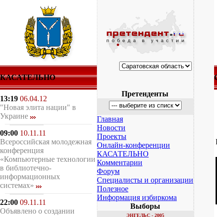
КАСАТЕЛЬНО
Претенденты
13:19
06.04.12
"Новая элита нации" в
Украине
Главная
Новости
09:00
10.11.11
Проекты
Всероссийская молодежная
Онлайн-конференции
конференция
КАСАТЕЛЬНО
«Компьютерные технологии
Комментарии
в библиотечно-
Форум
информационных
Специалисты и организации
системах»
Полезное
Информация избиркома
22:00
09.11.11
Выборы
Объявлено о создании
ЭНГЕЛЬС - 2005